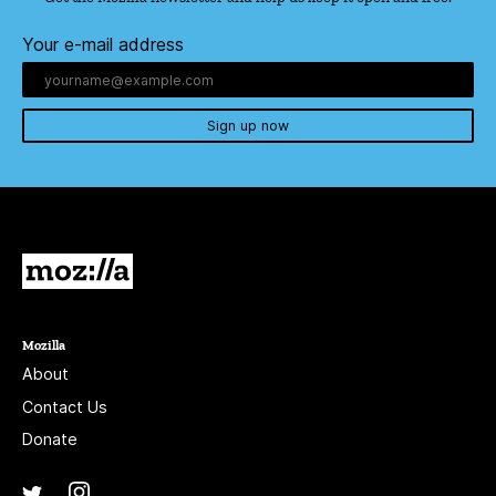
Your e-mail address
Sign up now
Mozilla
Mozilla
About
Contact Us
Donate
Instagram
(@mozillagram)
Twitter
(@mozilla)