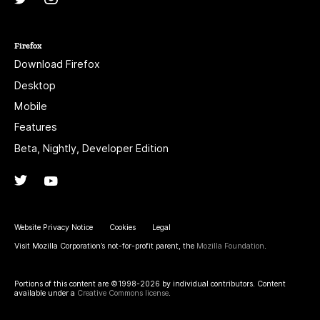
Firefox
Download Firefox
Desktop
Mobile
Features
Beta, Nightly, Developer Edition
Twitter
(@firefox)
YouTube
(firefoxchannel)
Website Privacy Notice
Cookies
Legal
Visit Mozilla Corporation’s not-for-profit parent, the
Mozilla Foundation
.
Portions of this content are ©1998-2026 by individual contributors. Content
available under a
Creative Commons license
.