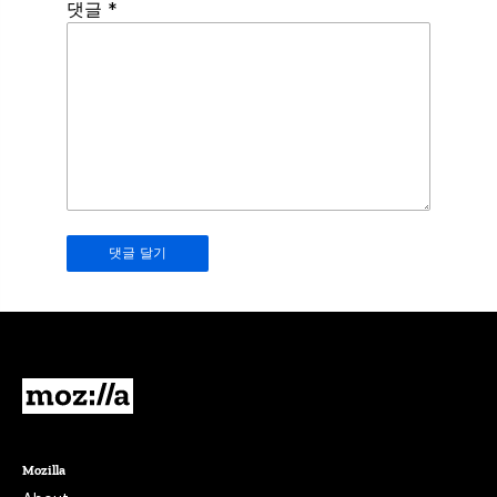
Spamming
댓글
*
robots,
please
fill
in
this
field.
Real
humans
should
leave
it
blank.
Mozilla
Mozilla