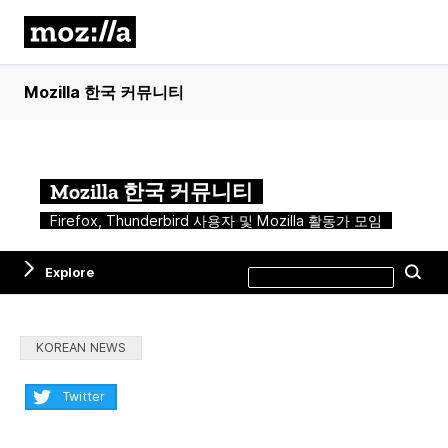
Mozilla 한국 커뮤니티
Mozilla 한국 커뮤니티
Firefox, Thunderbird 사용자 및 Mozilla 활동가 모임
Search
Explore
Se
this
site
Categories:
KOREAN NEWS
Share:
Twitter