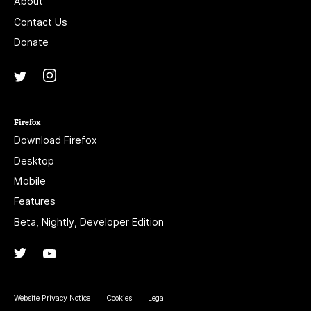
About
Contact Us
Donate
Instagram
(@mozillagram)
Twitter
(@mozilla)
Firefox
Download Firefox
Desktop
Mobile
Features
Beta, Nightly, Developer Edition
Twitter
(@firefox)
YouTube
(firefoxchannel)
Website Privacy Notice
Cookies
Legal