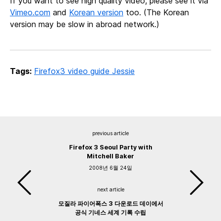
If you want to see high quality video, please see it via
Vimeo.com
and
Korean version
too. (The Korean
version may be slow in abroad network.)
Tags:
Firefox3 video guide Jessie
previous article
Firefox 3 Seoul Party with
Mitchell Baker
2008년 6월 24일
next article
모질라 파이어폭스 3 다운로드 데이에서
공식 기네스 세계 기록 수립