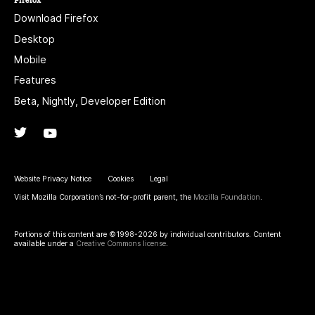
Download Firefox
Desktop
Mobile
Features
Beta, Nightly, Developer Edition
Twitter
(@firefox)
YouTube
(firefoxchannel)
Website Privacy Notice
Cookies
Legal
Visit Mozilla Corporation’s not-for-profit parent, the
Mozilla Foundation
.
Portions of this content are ©1998-2026 by individual contributors. Content
available under a
Creative Commons license
.