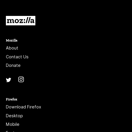
blank.
Mozilla
Mozilla
About
Contact Us
Donate
Instagram
(@mozillagram)
Twitter
(@mozilla)
Firefox
Download Firefox
Desktop
Mobile