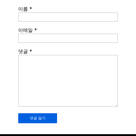
이름
*
이메일
*
Spamming
댓글
*
robots,
please
fill
in
this
field.
Real
humans
should
leave
it