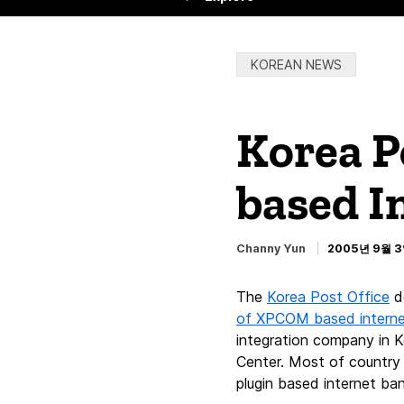
Categories:
KOREAN NEWS
Korea P
based I
Channy Yun
2005년 9월 
The
Korea Post Office
de
of XPCOM based interne
integration company in K
Center. Most of country 
plugin based internet ban