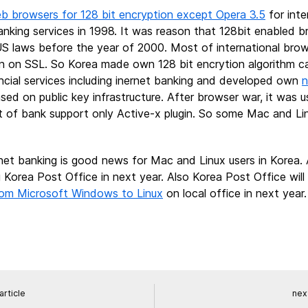
b browsers for 128 bit encryption except Opera 3.5
for inte
anking services in 1998. It was reason that 128bit enabled b
S laws before the year of 2000. Most of international bro
on on SSL. So Korea made own 128 bit encrytion algorithm c
ancial services including inernet banking and developed own
n
ased on public key infrastructure. After browser war, it was 
t of bank support only Active-x plugin. So some Mac and Lin
t banking is good news for Mac and Linux users in Korea. 
g Korea Post Office in next year. Also Korea Post Office will
rom Microsoft Windows to Linux
on local office in next year.
article
next