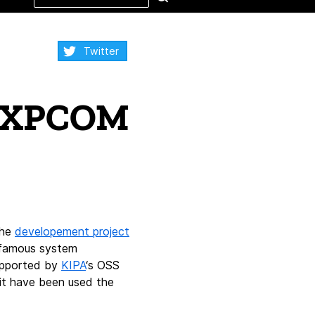
this
site
Share:
Twitter
ts XPCOM
the
developement project
 famous system
supported by
KIPA
‘s OSS
 it have been used the