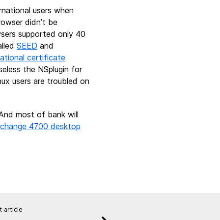
rnational users when
rowser didn’t be
wsers supported only 40
alled
SEED
and
ational certificate
useless the NSplugin for
ux users are troubled on
And most of bank will
change 4700 desktop
 article