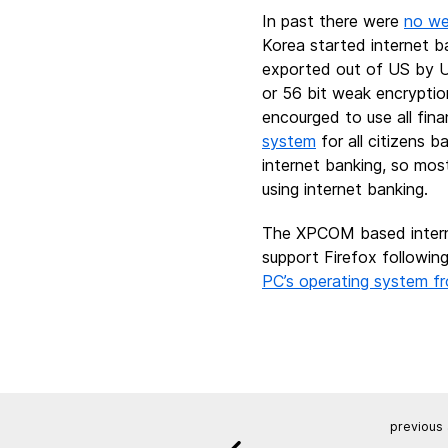
In past there were
no we
Korea started internet b
exported out of US by U
or 56 bit weak encrypti
encourged to use all fin
system
for all citizens b
internet banking, so mos
using internet banking.
The XPCOM based interne
support Firefox followin
PC’s operating system f
previous 