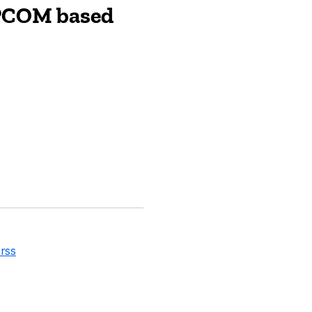
XPCOM based
=rss