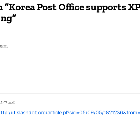
 “Korea Post Office supports 
ing”
 오후:
11:47 오전:
ttp://it.slashdot.org/article.pl?sid=05/09/05/1821236&from