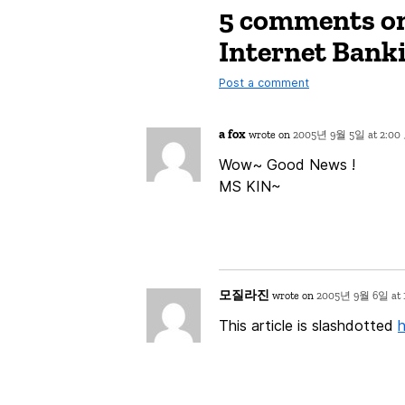
5 comments on
Internet Bank
Post a comment
a fox
wrote on
2005년 9월 5일 at 2:00
Wow~ Good News !
MS KIN~
모질라진
wrote on
2005년 9월 6일 at 
This article is slashdotted
h