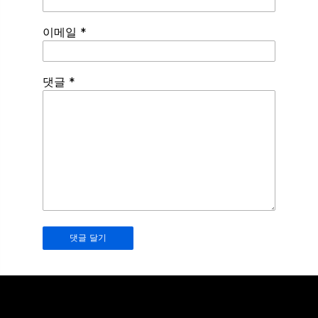
이메일
*
Spamming
댓글
*
robots,
please
fill
in
this
field.
Real
humans
should
leave
it
blank.