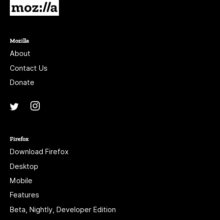
Mozilla
Mozilla
About
Contact Us
Donate
Instagram
(@mozillagram)
Twitter
(@mozilla)
Firefox
Download Firefox
Desktop
Mobile
Features
Beta, Nightly, Developer Edition