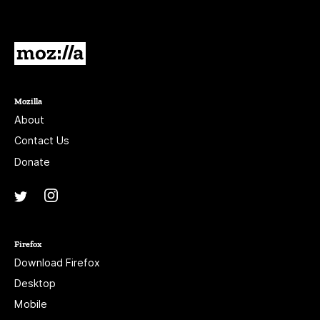
blank.
Mozilla
Mozilla
About
Contact Us
Donate
Instagram
(@mozillagram)
Twitter
(@mozilla)
Firefox
Download Firefox
Desktop
Mobile