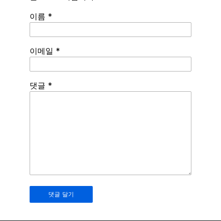
이름
*
이메일
*
Spamming
댓글
*
robots,
please
fill
in
this
field.
Real
humans
should
leave
it