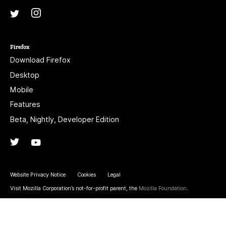
Instagram
(@mozillagram)
Twitter
(@mozilla)
Firefox
Download Firefox
Desktop
Mobile
Features
Beta, Nightly, Developer Edition
Twitter
(@firefox)
YouTube
(firefoxchannel)
Website Privacy Notice
Cookies
Legal
Visit Mozilla Corporation’s not-for-profit parent, the
Mozilla Foundation
.
Portions of this content are ©1998-2026 by individual contributors. Content
available under a
Creative Commons license
.