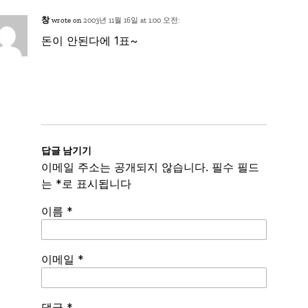
창
wrote on
2003년 11월 16일 at 1:00 오전:
돈이 안된다에 1표~
답글 남기기
이메일 주소는 공개되지 않습니다.
필수 필드
는
*
로 표시됩니다
이름
*
이메일
*
Spamming
댓글
*