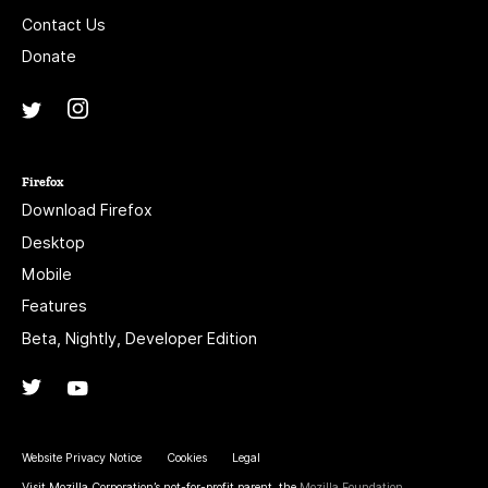
Contact Us
Donate
Instagram
(@mozillagram)
Twitter
(@mozilla)
Firefox
Download Firefox
Desktop
Mobile
Features
Beta, Nightly, Developer Edition
Twitter
(@firefox)
YouTube
(firefoxchannel)
Website Privacy Notice
Cookies
Legal
Visit Mozilla Corporation’s not-for-profit parent, the
Mozilla Foundation
.