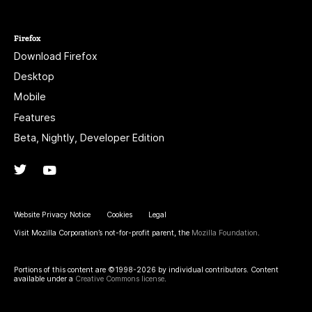
Firefox
Download Firefox
Desktop
Mobile
Features
Beta, Nightly, Developer Edition
Twitter
(@firefox)
YouTube
(firefoxchannel)
Website Privacy Notice
Cookies
Legal
Visit Mozilla Corporation’s not-for-profit parent, the
Mozilla Foundation
.
Portions of this content are ©1998-2026 by individual contributors. Content
available under a
Creative Commons license
.