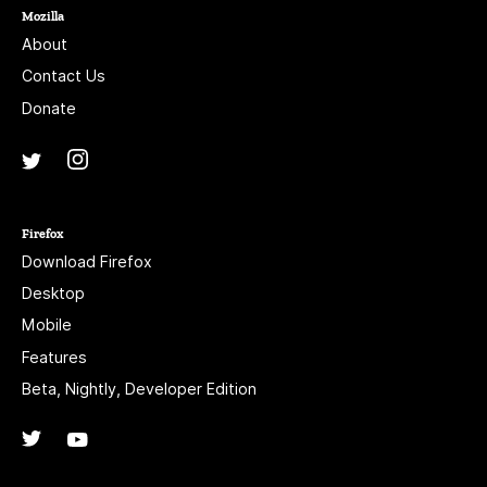
Mozilla
About
Contact Us
Donate
Instagram
(@mozillagram)
Twitter
(@mozilla)
Firefox
Download Firefox
Desktop
Mobile
Features
Beta, Nightly, Developer Edition
Twitter
(@firefox)
YouTube
(firefoxchannel)