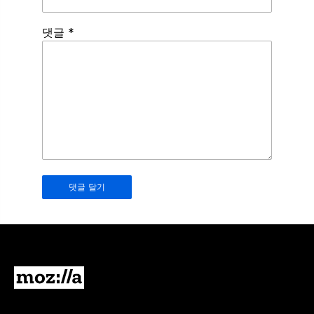
Spamming
댓글
*
robots,
please
fill
in
this
field.
Real
humans
should
leave
it
blank.
Mozilla