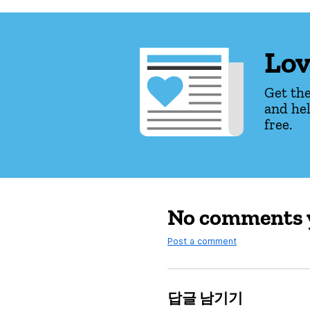
Lov
Get the
and hel
free.
No comments 
Post a comment
답글 남기기