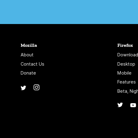
Mozilla
Firefox
About
Download
Contact Us
Desktop
Donate
Mobile
Features
Instagram
(@mozillagram)
Twitter
(@mozilla)
Beta, Nig
Twitte