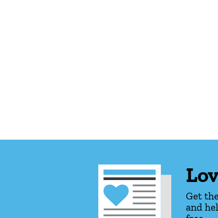
Lov
Get the
and hel