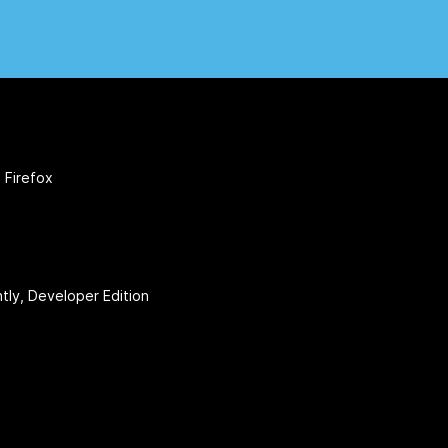
 Firefox
htly, Developer Edition
r
(@firefox)
YouTube
(firefoxchannel)