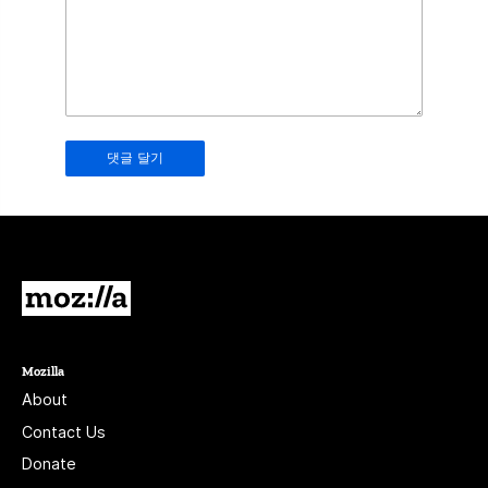
in
this
field.
Real
humans
should
leave
it
blank.
Mozilla
Mozilla
About
Contact Us
Donate