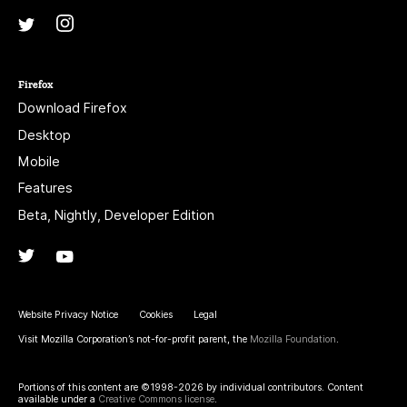
Instagram
(@mozillagram)
Twitter
(@mozilla)
Firefox
Download Firefox
Desktop
Mobile
Features
Beta, Nightly, Developer Edition
Twitter
(@firefox)
YouTube
(firefoxchannel)
Website Privacy Notice
Cookies
Legal
Visit Mozilla Corporation’s not-for-profit parent, the
Mozilla Foundation
.
Portions of this content are ©1998-2026 by individual contributors. Content
available under a
Creative Commons license
.