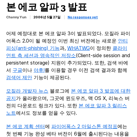
본 에코 알파 3 발표
Channy Yun
2006년 5월 27일
No responses yet
어제 예정대로 본 에코 알파 3이 발표되었다. 모질라 파이
어폭스 2.0이 될 예정인 이번 최신 버전에는 새로운
안티
피싱(anti-phishing) 기능
과,
WHATWG
이 정의한
클라이
언트 측 세션과 영속적인 저장소
(Client-side session and
persistent storage) 지원이 추가되었다. 또한, 검색 바에
서
구글
이나
야후!
를 이용할 경우 이전 검색 결과와 함께
검색어 제안
기능이 제공된다.
모질라 개발자 뉴스
블로그에
본 에코 알파 3 발표에 대한
공지
가 올라왔으며, 그곳에 윈도우즈, 맥 OS X, 리눅스 버
전의 다운로드 링크가 있다. 또한
본 에코 알파 3 릴리스
노트
에서도 정보를 얻을 수 있다.
본 에코 계획 센터
에
파이어폭스 2 마일스톤 예정표
에는
첫 번째 기능 완성 베타 버전이 6월에 출시된다는 내용을