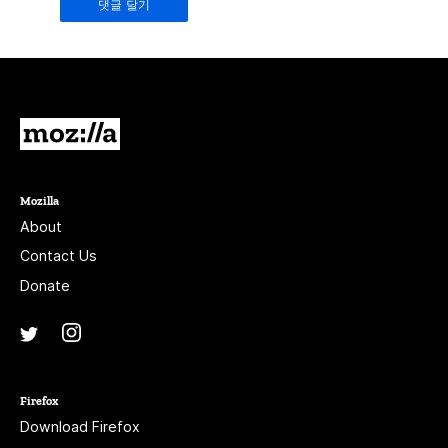
leave
it
blank.
Mozilla
Mozilla
About
Contact Us
Donate
Instagram
(@mozillagram)
Twitter
(@mozilla)
Firefox
Download Firefox