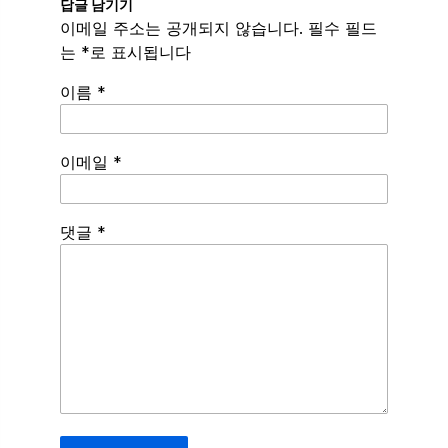
답글 남기기
이메일 주소는 공개되지 않습니다.
필수 필드
는
*
로 표시됩니다
이름
*
이메일
*
Spamming
댓글
*
robots,
please
fill
in
this
field.
Real
humans
should