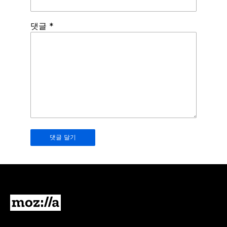
Spamming
댓글
*
robots,
please
fill
in
this
field.
Real
humans
should
leave
it
blank.
Mozilla