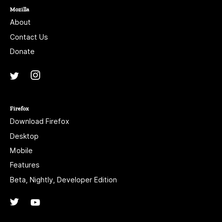
Mozilla
About
Contact Us
Donate
Instagram
(@mozillagram)
Twitter
(@mozilla)
Firefox
Download Firefox
Desktop
Mobile
Features
Beta, Nightly, Developer Edition
Twitter
(@firefox)
YouTube
(firefoxchannel)