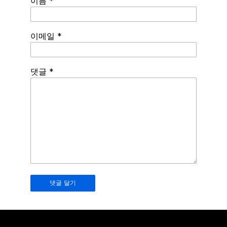
이름
*
이메일
*
Spamming
댓글
*
robots,
please
fill
in
this
field.
Real
humans
should
leave
it
blank.