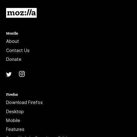
Mozilla
Mozilla
About
Contact Us
Donate
Instagram
(@mozillagram)
Twitter
(@mozilla)
Firefox
Download Firefox
Desktop
Mobile
Features