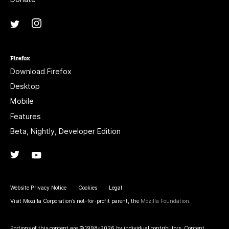
Instagram
(@mozillagram)
Twitter
(@mozilla)
Firefox
Download Firefox
Desktop
Mobile
Features
Beta, Nightly, Developer Edition
Twitter
(@firefox)
YouTube
(firefoxchannel)
Website Privacy Notice
Cookies
Legal
Visit Mozilla Corporation’s not-for-profit parent, the
Mozilla Foundation
.
Portions of this content are ©1998-2026 by individual contributors. Content