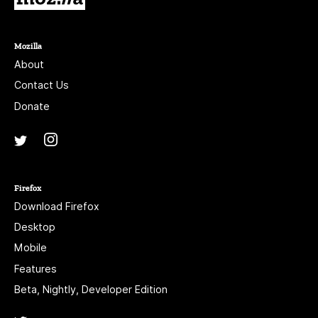
Mozilla
About
Contact Us
Donate
Instagram
(@mozillagram)
Twitter
(@mozilla)
Firefox
Download Firefox
Desktop
Mobile
Features
Beta, Nightly, Developer Edition