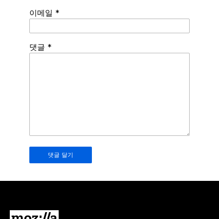
이메일
*
Spamming
댓글
*
robots,
please
fill
in
this
field.
Real
humans
should
leave
it
blank.
Mozilla