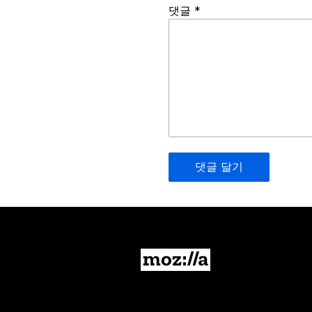
Spamming
댓글
*
robots,
please
fill
in
this
field.
Real
humans
should
leave
it
blank.
Mozilla