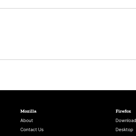
Mozilla
Firefox
About
Download
Contact Us
Desktop