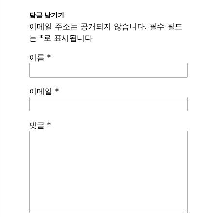
답글 남기기
이메일 주소는 공개되지 않습니다.
필수 필드
는
*
로 표시됩니다
이름
*
이메일
*
Spamming
댓글
*
robots,
please
fill
in
this
field.
Real