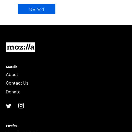
humans
should
leave
it
blank.
Mozilla
Mozilla
About
Contact Us
Donate
Instagram
(@mozillagram)
Twitter
(@mozilla)
Firefox