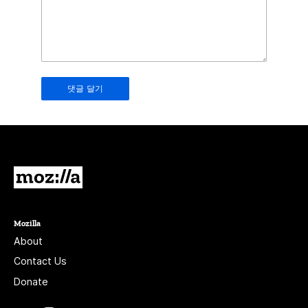
in
this
field.
Real
humans
should
leave
it
blank.
Mozilla
Mozilla
About
Contact Us
Donate