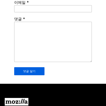
이메일
*
Spamming
댓글
*
robots,
please
fill
in
this
field.
Real
humans
should
leave
it
blank.
Mozilla