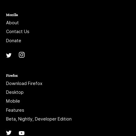
Mozilla
About
Contact Us
Donate
Instagram
(@mozillagram)
Twitter
(@mozilla)
Firefox
Download Firefox
Desktop
Mobile
Features
Beta, Nightly, Developer Edition
Twitter
(@firefox)
YouTube
(firefoxchannel)