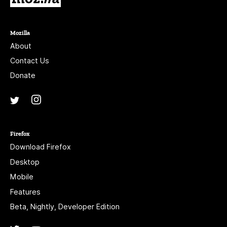
Mozilla
About
Contact Us
Donate
Instagram
(@mozillagram)
Twitter
(@mozilla)
Firefox
Download Firefox
Desktop
Mobile
Features
Beta, Nightly, Developer Edition