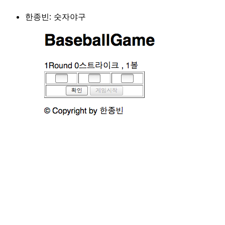
한종빈: 숫자야구