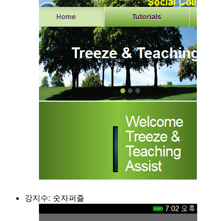
강지수: 숫자퍼즐