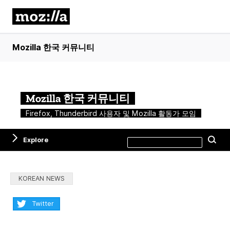
Mozilla 한국 커뮤니티
Mozilla 한국 커뮤니티
Firefox, Thunderbird 사용자 및 Mozilla 활동가 모임
Search
Explore
Se
this
site
Categories:
KOREAN NEWS
Share:
Twitter