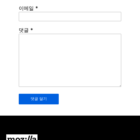
이메일
*
Spamming
댓글
*
robots,
please
fill
in
this
field.
Real
humans
should
leave
it
blank.
Mozilla