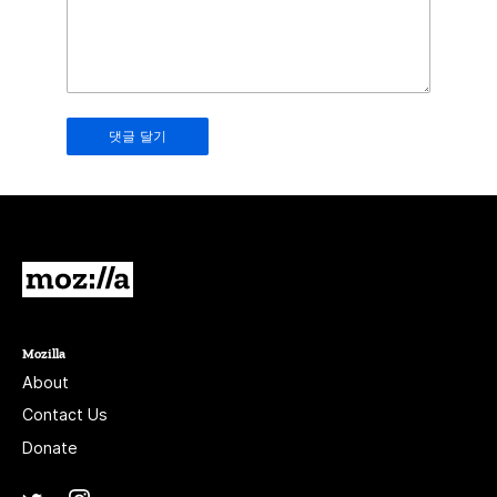
this
field.
Real
humans
should
leave
it
blank.
Mozilla
Mozilla
About
Contact Us
Donate