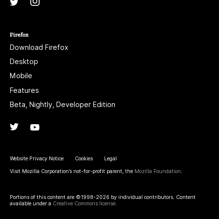
Instagram
(@mozillagram)
Twitter
(@mozilla)
Firefox
Download Firefox
Desktop
Mobile
Features
Beta, Nightly, Developer Edition
Twitter
(@firefox)
YouTube
(firefoxchannel)
Website Privacy Notice
Cookies
Legal
Visit Mozilla Corporation’s not-for-profit parent, the
Mozilla Foundation
.
Portions of this content are ©1998-2026 by individual contributors. Content
available under a
Creative Commons license
.