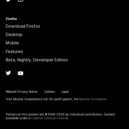
Firefox
Download Firefox
Desktop
Mobile
Features
Beta, Nightly, Developer Edition
Twitter
(@firefox)
YouTube
(firefoxchannel)
Website Privacy Notice
Cookies
Legal
Visit Mozilla Corporation’s not-for-profit parent, the
Mozilla Foundation
.
Portions of this content are ©1998-2026 by individual contributors. Content
available under a
Creative Commons license
.