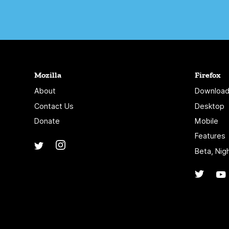
Mozilla
Firefox
About
Download
Contact Us
Desktop
Donate
Mobile
Features
Instagram
(@mozillagram)
Twitter
(@mozilla)
Beta, Nig
Twitte