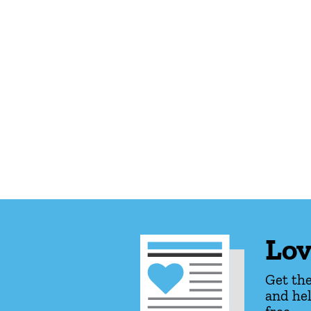
Lov
Get the
and hel