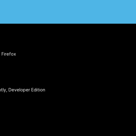
 Firefox
htly, Developer Edition
r
(@firefox)
YouTube
(firefoxchannel)